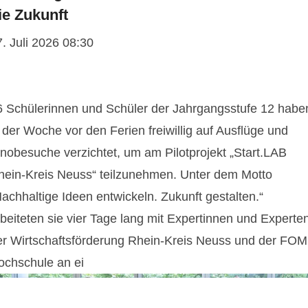
ie Zukunft
. Juli 2026 08:30
6 Schülerinnen und Schüler der Jahrgangsstufe 12 habe
 der Woche vor den Ferien freiwillig auf Ausflüge und
inobesuche verzichtet, um am Pilotprojekt „Start.LAB
hein-Kreis Neuss“ teilzunehmen. Unter dem Motto
achhaltige Ideen entwickeln. Zukunft gestalten.“
rbeiteten sie vier Tage lang mit Expertinnen und Experte
er Wirtschaftsförderung Rhein-Kreis Neuss und der FOM
ochschule an ei