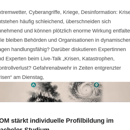
xtremwetter, Cyberangriffe, Kriege, Desinformation: Kris
ntstehen häufig schleichend, überschneiden sich
unehmend und können plötzlich enorme Wirkung entfalte
ie bleiben Behörden und Organisationen in dynamische
agen handlungsfähig? Darüber diskutieren Expertinnen
nd Experten beim Live-Talk „Krisen, Katastrophen,
ontrollverlust? Gefahrenabwehr in Zeiten entgrenzter
risen“ am Dienstag,
OM stärkt individuelle Profilbildung im
achelor-Studium