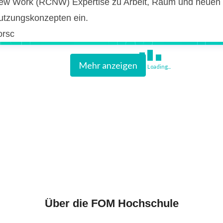
ew Work (RCNW) Expertise zu Arbeit, Raum und neuen
utzungskonzepten ein.
orsc
Mehr anzeigen
Loading...
Über die FOM Hochschule