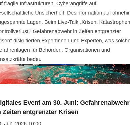
f fragile Infrastrukturen, Cyberangriffe auf
esellschaftliche Unsicherheit, Desinformation auf ohnehi
ngespannte Lagen. Beim Live-Talk „Krisen, Katastrophen
ontrollverlust? Gefahrenabwehr in Zeiten entgrenzter
risen“ diskutierten Expertinnen und Experten, was solch
efahrenlagen für Behörden, Organisationen und
insatzkräfte bedeu
igitales Event am 30. Juni: Gefahrenabwehr
n Zeiten entgrenzter Krisen
8. Juni 2026 10:00