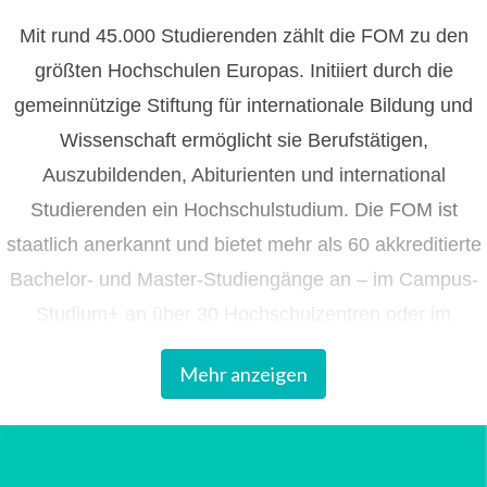
Mit rund 45.000 Studierenden zählt die FOM zu den
größten Hochschulen Europas. Initiiert durch die
gemeinnützige Stiftung für internationale Bildung und
Wissenschaft ermöglicht sie Berufstätigen,
Auszubildenden, Abiturienten und international
Studierenden ein Hochschulstudium. Die FOM ist
staatlich anerkannt und bietet mehr als 60 akkreditierte
Bachelor- und Master-Studiengänge an – im Campus-
Studium+ an über 30 Hochschulzentren oder im
ortsunabhängigen Digitalen Live-Studium aus den FOM
Mehr anzeigen
Studios.