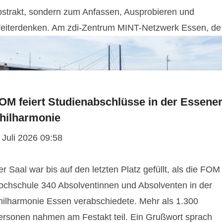
bstrakt, sondern zum Anfassen, Ausprobieren und
eiterdenken. Am zdi-Zentrum MINT-Netzwerk Essen, de
OM feiert Studienabschlüsse in der Essene
hilharmonie
 Juli 2026 09:58
r Saal war bis auf den letzten Platz gefüllt, als die FOM
ochschule 340 Absolventinnen und Absolventen in der
hilharmonie Essen verabschiedete. Mehr als 1.300
ersonen nahmen am Festakt teil. Ein Grußwort sprach