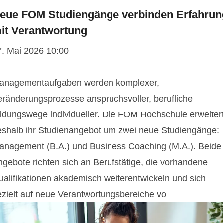
eue FOM Studiengänge verbinden Erfahrun
it Verantwortung
7. Mai 2026 10:00
anagementaufgaben werden komplexer,
eränderungsprozesse anspruchsvoller, berufliche
ildungswege individueller. Die FOM Hochschule erweiter
eshalb ihr Studienangebot um zwei neue Studiengänge:
anagement (B.A.) und Business Coaching (M.A.). Beide
ngebote richten sich an Berufstätige, die vorhandene
ualifikationen akademisch weiterentwickeln und sich
ezielt auf neue Verantwortungsbereiche vo