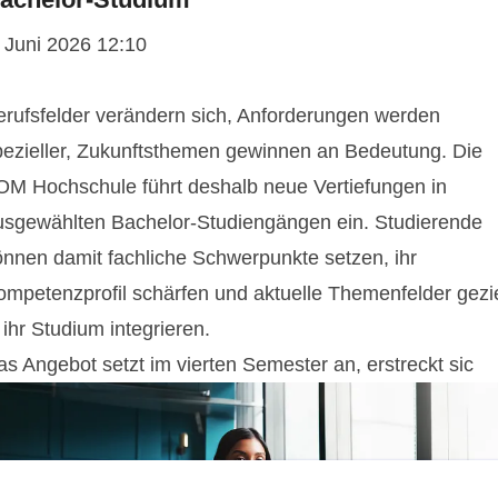
. Juni 2026 12:10
erufsfelder verändern sich, Anforderungen werden
pezieller, Zukunftsthemen gewinnen an Bedeutung. Die
OM Hochschule führt deshalb neue Vertiefungen in
usgewählten Bachelor-Studiengängen ein. Studierende
önnen damit fachliche Schwerpunkte setzen, ihr
ompetenzprofil schärfen und aktuelle Themenfelder gezie
 ihr Studium integrieren.
as Angebot setzt im vierten Semester an, erstreckt sic