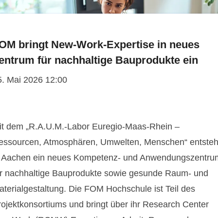
OM bringt New-Work-Expertise in neues
entrum für nachhaltige Bauprodukte ein
5. Mai 2026 12:00
it dem „R.A.U.M.-Labor Euregio-Maas-Rhein –
essourcen, Atmosphären, Umwelten, Menschen“ entsteh
n Aachen ein neues Kompetenz- und Anwendungszentru
ür nachhaltige Bauprodukte sowie gesunde Raum- und
aterialgestaltung. Die FOM Hochschule ist Teil des
rojektkonsortiums und bringt über ihr Research Center