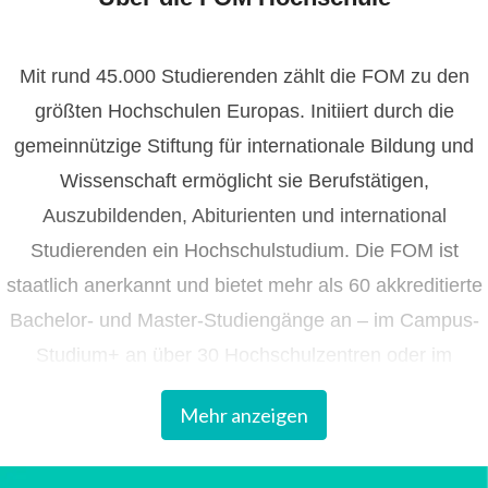
Mit rund 45.000 Studierenden zählt die FOM zu den
größten Hochschulen Europas. Initiiert durch die
gemeinnützige Stiftung für internationale Bildung und
Wissenschaft ermöglicht sie Berufstätigen,
Auszubildenden, Abiturienten und international
Studierenden ein Hochschulstudium. Die FOM ist
staatlich anerkannt und bietet mehr als 60 akkreditierte
Bachelor- und Master-Studiengänge an – im Campus-
Studium+ an über 30 Hochschulzentren oder im
ortsunabhängigen Digitalen Live-Studium aus den FOM
Mehr anzeigen
Studios.