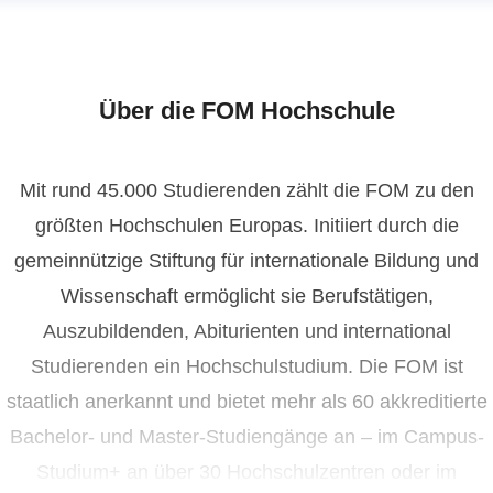
issy Niemann
ressekontakt
Pressereferentin
presse@fom.de
0201
1004-720
Über die FOM Hochschule
Mit rund 45.000 Studierenden zählt die FOM zu den
größten Hochschulen Europas. Initiiert durch die
gemeinnützige Stiftung für internationale Bildung und
Wissenschaft ermöglicht sie Berufstätigen,
Auszubildenden, Abiturienten und international
Studierenden ein Hochschulstudium. Die FOM ist
staatlich anerkannt und bietet mehr als 60 akkreditierte
Bachelor- und Master-Studiengänge an – im Campus-
Studium+ an über 30 Hochschulzentren oder im