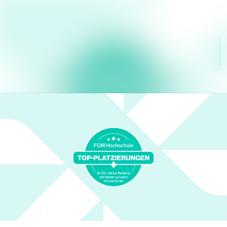
Im Newsroom such
Alle
Meldungen
Folgen
Nicht
mehr folgen
Mediengalerie
Kontakt