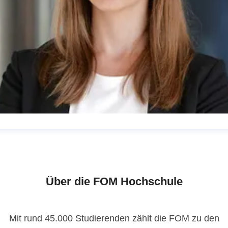
issy Niemann
ressekontakt
Pressereferentin
presse@fom.de
0201
1004-720
Über die FOM Hochschule
Mit rund 45.000 Studierenden zählt die FOM zu den