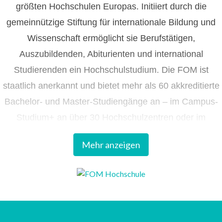
größten Hochschulen Europas. Initiiert durch die
gemeinnützige Stiftung für internationale Bildung und
Wissenschaft ermöglicht sie Berufstätigen,
Auszubildenden, Abiturienten und international
Studierenden ein Hochschulstudium. Die FOM ist
staatlich anerkannt und bietet mehr als 60 akkreditierte
Bachelor- und Master-Studiengänge an – im Campus-
Studium+ an über 30 Hochschulzentren oder im
ortsunabhängigen Digitalen Live-Studium aus den FOM
Mehr anzeigen
Studios.