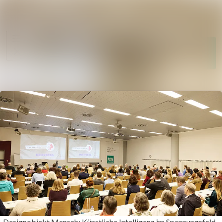
Im Newsroom such
Alle
Meldungen
Folgen
Nicht
mehr folgen
Mediengalerie
Kontakt
„Designobjekt Mensch: Künstliche Intelligenz im Spannungsfeld