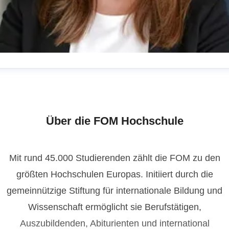
issy Niemann
ressekontakt
Pressereferentin
presse@fom.de
0201
1004-720
Über die FOM Hochschule
Mit rund 45.000 Studierenden zählt die FOM zu den
größten Hochschulen Europas. Initiiert durch die
gemeinnützige Stiftung für internationale Bildung und
Wissenschaft ermöglicht sie Berufstätigen,
Auszubildenden, Abiturienten und international